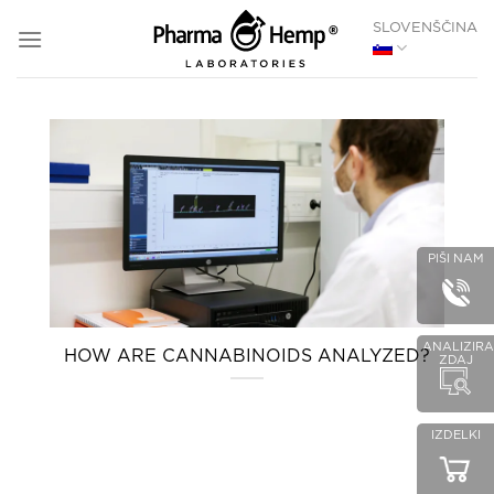
SKOČI
SLOVENŠČINA
NA
VSEBINO
PIŠI NAM
ANALIZIRA
HOW ARE CANNABINOIDS ANALYZED?
ZDAJ
IZDELKI