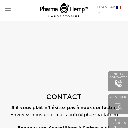
PASSER
FRANÇAIS
AU
CONTENU
NOUS
CONTACTER
CONTACT
ANALYSER
S’il vous plaît n’hésitez pas à nous contacter.
Envoyez-nous un e-mail à
info@pharma-lab.eu
DES
PRODUITS